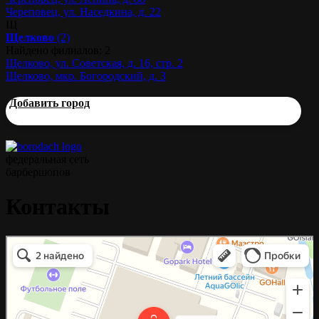
Череповец, ул. Наседкина, д. 22
Щ
Щелково
(2)
Найдено филиалов: 2
Щелково, ул. Советская, д. 16, стр. 2
Щелково, мкр. Богородский, д. 3
Добавить город
федеральная сеть
барбершопов
Контакты