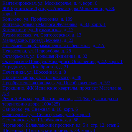
Кантемировская, ул. Москворечье, д. 4, корп. 6
ЖК Бунинские Луга, ул. Александры Монаховой, д. 88,
корп. 1
Коньково, ул. Профсоюзная, д. 109
Коптево, бульвар Матроса Железняка, д. 33, корп. 1
Котельники, ул. Кузьминская, д. 17
Лухмановская, ул. Святоозерская, д. 13
Медведково, проезд Дежнёва, д. 23
Полежаевская, Карамышевская набережная, д. 2 А
Некрасовка, ул. Недорубова, д. 28
Октябрьская, ул. Большая Якиманка, д. 32
Октябрьское Поле, ул. Народного Ополчения, д. 42, корп. 1
Отрадное, ул. Декабристов, д. 21
Печатники, ул. Шоссейная, д. 8
Проспект мира, ул. Гиляровского, д. 48
Преображенская площадь, ул. Преображенская, д. 5/7
Прокшино, ЖК Испанские кварталы, проспект Магеллана,
д. 4
Речной Вокзал, ул. Фестивальная, д. 11 (Код для входа на
территорию двора: 100#325)
Свиблово, ул. Снежная, д. 16, корп. 6
Селигерская, ул. Селигерская, д. 26, корп. 1
Семеновская, ул. Щербаковская, д. 58
Чертаново, Балаклавский проспект, вл. 5 а, стр. 12, этаж 2
Шелепиха, Шмитовский проезд, д. 39, корп. 1