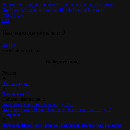
Выберите город
Франшиза
Вакансии в команду
Академия
Барберов
Магазин косметики
Прайс
Услуги
Контакты
YOUT
VK
GO
Вы находитесь в г.
?
Да
Нет
Не выбирать город
Выберите город
Россия
А
Александров
Б
Балашиха
(2)
Найдено филиалов: 2
Балашиха, проспект Ленина, д. 23/5
Балашиха, мкр. Новое Павлино, Косинское шоссе, д. 7
Боброво
В
Великий Новгород
Видное
Владимир
Волгоград
Вологда