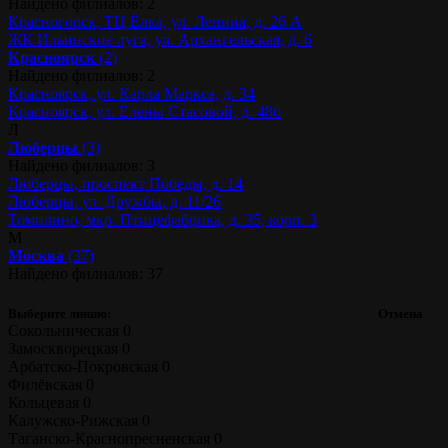
Найдено филиалов: 2
Красногорск, ТЦ Ёлка, ул. Ленина, д. 26 А
ЖК Ильинские луга, ул. Архангельская, д. 6
Красноярск
(2)
Найдено филиалов: 2
Красноярск, ул. Карла Маркса, д. 34
Красноярск, ул. Елены Стасовой, д. 48б
Л
Люберцы
(3)
Найдено филиалов: 3
Люберцы, проспект Победы, д. 14
Люберцы, ул. Дружбы, д. 11/26
Томилино, мкр. Птицефабрика, д. 35, корп. 3
М
Москва
(37)
Найдено филиалов: 37
Выберите линию:
Отмена
Сокольническая
0
Замоскворецкая
0
Арбатско-Покровская
0
Филёвская
0
Кольцевая
0
Калужско-Рижская
0
Таганско-Краснопресненская
0