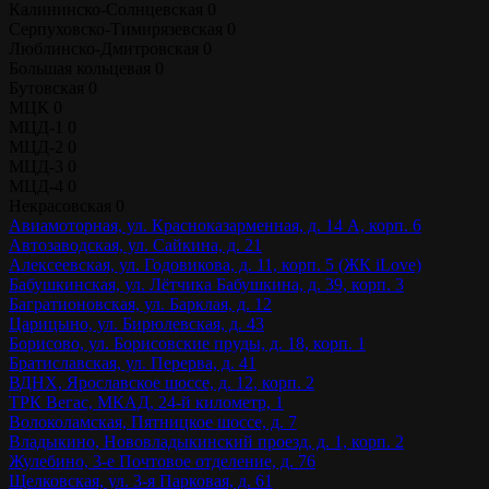
Калининско-Солнцевская
0
Серпуховско-Тимирязевская
0
Люблинско-Дмитровская
0
Большая кольцевая
0
Бутовская
0
МЦК
0
МЦД-1
0
МЦД-2
0
МЦД-3
0
МЦД-4
0
Некрасовская
0
Авиамоторная, ул. Красноказарменная, д. 14 А, корп. 6
Автозаводская, ул. Сайкина, д. 21
Алексеевская, ул. Годовикова, д. 11, корп. 5 (ЖК iLove)
Бабушкинская, ул. Лётчика Бабушкина, д. 39, корп. 3
Багратионовская, ул. Барклая, д. 12
Царицыно, ул. Бирюлевская, д. 43
Борисово, ул. Борисовские пруды, д. 18, корп. 1
Братиславская, ул. Перерва, д. 41
ВДНХ, Ярославское шоссе, д. 12, корп. 2
ТРК Вегас, МКАД, 24-й километр, 1
Волоколамская, Пятницкое шоссе, д. 7
Владыкино, Нововладыкинский проезд, д. 1, корп. 2
Жулебино, 3-е Почтовое отделение, д. 76
Щелковская, ул. 3-я Парковая, д. 61