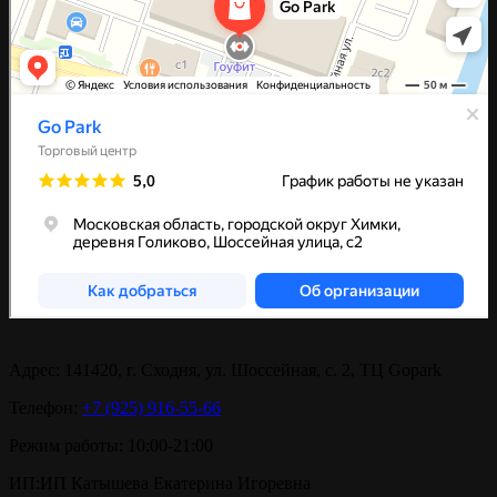
Адрес:
141420, г. Сходня, ул. Шоссейная, с. 2, ТЦ Gopark
Телефон:
+7 (925) 916-55-66
Режим работы:
10:00-21:00
ИП:
ИП Катышева Екатерина Игоревна