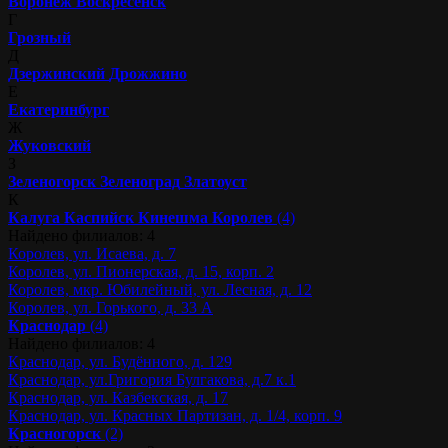
Воронеж
Воскресенск
Г
Грозный
Д
Дзержинский
Дрожжино
Е
Екатеринбург
Ж
Жуковский
З
Зеленогорск
Зеленоград
Златоуст
К
Калуга
Каспийск
Кинешма
Королев
(4)
Найдено филиалов: 4
Королев, ул. Исаева, д. 7
Королев, ул. Пионерская, д. 15, корп. 2
Королев, мкр. Юбилейный, ул. Лесная, д. 12
Королев, ул. Горького, д. 33 А
Краснодар
(4)
Найдено филиалов: 4
Краснодар, ул. Будённого, д. 129
Краснодар, ул.Григория Булгакова, д.7 к.1
Краснодар, ул. Казбекская, д. 17
Краснодар, ул. Красных Партизан, д. 1/4, корп. 9
Красногорск
(2)