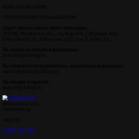
ИНН:
504408748690
ОГРН/ОГРНИП:
316504400053890
Адрес центрального офиса компании:
141090, Московская обл., г.о. Королёв, г. Королёв, мкр.
Юбилейный, ул. Ленинская, д.12, пом.9, комн. 1А.
По вопросам покупки франшизы:
franchise@cluborg.ru
По вопросам сотрудничества, маркетинга и рекламы:
maria.verebkina@cluborg.ru
По общим вопросам:
support@cluborg.ru
федеральная сеть
барбершопов
соцсети:
YOUT
VK
TIK